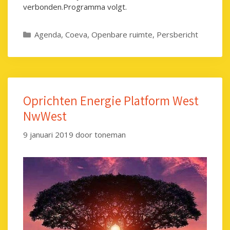
verbonden.Programma volgt.
Categorieën
Agenda
,
Coeva
,
Openbare ruimte
,
Persbericht
Oprichten Energie Platform West
NwWest
9 januari 2019
door
toneman