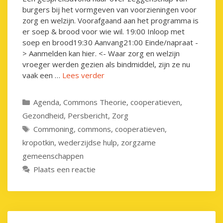
burgers bij het vormgeven van voorzieningen voor
zorg en welzijn. Voorafgaand aan het programma is
er soep & brood voor wie wil. 19:00 Inloop met
soep en brood19:30 Aanvang21:00 Einde/napraat -
> Aanmelden kan hier. <- Waar zorg en welzijn
vroeger werden gezien als bindmiddel, zijn ze nu
vaak een …
Lees verder
Categorieën
Agenda
,
Commons Theorie
,
cooperatieven
,
Gezondheid
,
Persbericht
,
Zorg
Tags
Commoning
,
commons
,
cooperatieven
,
kropotkin
,
wederzijdse hulp
,
zorgzame
gemeenschappen
Plaats een reactie